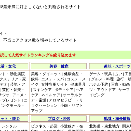
18歳未満に好ましくないと判断されるサイト
イト
、不当にアクセス数を増やしているサイト
選択して人気サイトランキングを絞り込めます
生活・文化
美容・健康
趣味・スポーツ
ット・動物病院 |
美容・ダイエット | 健康食品・
ゲーム・玩具 | 占い | 
クステリア・家
飲料 | エステ・スパ | コスメ・メ
| グルメ・料理 | 旅行
ビデオ | 芸能・ア
イク | 女性専用サイト | 健康器具
ホテル予約 | 写真・動画 
| 芸術・音楽・
| スキンケア | ボディケア | ヘア
ツ・アウトドア | サー
ラジオ | アニメ・
ケア | ネイルケア | オーラルケ
イビング
・プレゼント | ニ
ア・歯垢 | アロマセラピー・リ
ッピングモール・
ラクセーション | 小顔・リフト
アップ
ット・SEO
ブログ・SNS
地域・海外情報
 レンタル |
ビジネス・起業 | 小遣稼ぎ・在
北海道・東北地方 | 関東地