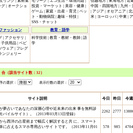
互リンク | 素材集
宅ワーク | エコ生活・環境問題 |
信越地方 | 東海地方 | 近
グ | オークショ
投資・マーケット | 美容・健康 |
中国・四国地方 | 九州
ゲーム | 家庭・出産・育児 | ペッ
| アジア | オセアニア | 北
ト・動物病院 | 趣味・特技 |
米 | ヨーロッパ | 中東 |
SNS・チャット
ファッション
教育・語学
 | アクセサリ |
科学技術 | 教育・教材・教師 | 語
| 子供用品 | ベビ
学
ツウェア | フレグ
・ランジェリー
 合（該当サイト数：32）
序の選択：
表示行数の選択：
サイト説明
今日
昨日
今週
が夢占いであなたの深層心理や近未来の出来 事を無料診
2262
2777
1388
バイルサイト）。（2013年03月13日登録）
から西洋の占星術まで幅広く解説すると共 に、スマート
に占えるスマホ専用占いサイ トです。（2013年11月01
578
985
470