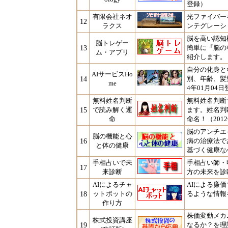
登録）
有限会社ネオ
光ファイバー
12
ラクス
ンテグレーショ
脳を高い認知
脳トレゲー
13
簡単に『脳の
ム・アプリ
紹介します。（
自分の化身とな
AIサービスHo
14
別、年齢、髪型
me
4年01月04
無料姓名判断
無料姓名判断
15
で読み解く運
ます。姓名判
命
命名！（201
脳のアンチエ
脳の機能と心
16
病の治療法で
と体の健康
基づく健康な心
手相占いで未
手相占い師・
17
来診断
方の未来を診断
AIによるチャ
AIによる廉
18
ットボットの
るような情報を
作り方
株価変動メカ
株式投資講座
19
なるか？を理