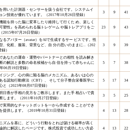
を用いた計測器・センサーを扱う会社です。システムイ
3
9
41
ン技術が優れています。（2017年10月26日登録）
機能を持った脳に変革したり維持して行くた め、楽しく
可塑性』を高められる脳トレゲーム や脳トレアプリをご
23
9
43
2015年07月26日登録）
るアバター（avatar）をAIで生成するサー ビスです。性
、化粧、服装、背景など、自 分の思いのままに...（202
3
9
39
日登録）
であなたの運命・運勢やパートナーとの相性 を読み解き
断の解説と多数の命名候補から自 信を持って赤ちゃんに
5
7
38
2年06月19日登録）
イジング、心の病に陥る脳のメカニズム、あるいは心の
ある認知行動療法（CBT）、 そして分子整合栄養医学に
5
17
34
と（2023年08月07日登録）
明日香が手相の見方をご教示します。また手 相占いで貴
3
5
25
します。（2011年10月27日登録）
価で実用的なチャットボットを一から作成する ことができ
提供します。（2019年10月31日登録）
4
13
28
ニズムを基に、どういう行動をとれば儲ける確率が高く
論的に解説したページです。株式投資で成功したい方必
4
13
22