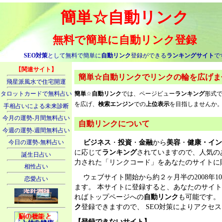
簡単
☆
自動リンク
無料で簡単に
自動リンク
登録
SEO対策
として無料で簡単に
自動リンク
登録ができる
ランキングサイト
で
【関連サイト】
簡単
☆
自動リンク
で
リンク
の輪を広げま
飛星派風水で住宅開運
簡単
☆
自動リンク
では、ページビュー
ランキング
形式で
タロットカードで無料占い
を広げ、
検索エンジン
での
上位表示
を目指しませんか
手相占いによる未来診断
今月の運勢-月間無料占い
自動リンクについて
今週の運勢-週間無料占い
ビジネス
・
投資
・
金融
から
美容
・
健康・イン
今日の運勢-無料占い
に応じて
ランキング
されていますので、人気の
誕生日占い
力された「リンクコード」をあなたのサイトに
相性占い
ウェブサイト開始から約２ヶ月半の2008年10月
恋愛占い
ます。 本サイトに登録すると、あなたのサイ
ればトップページへの
自動リンク
も可能です。
ク
登録できますので、 SEO対策によりアクセ
【登録できないサイト】