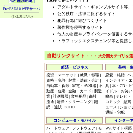
アダルトサイト・ギャンブルサイト等、
FreeBSD8.0 WEBサーバ
公的秩序・法律に反するサイト
(172.31.37.45)
犯罪行為に結びつくサイト
著作権を侵害するサイト
他人の財産やプライバシーを侵害するサ
トラフィックエクスチェンジ等と提携し
自動リンクサイト
・・・ 大分類カテゴリを
経済・ビジネス
芸術・
投資・マーケット | 就職・転職 |
恋愛・結婚 | ペ
資格・免許 | 起業・法律・会計 |
インテリア・エ
自動車・保険 | 家電・AV機器 | 不
具 | 本・CD・
動産・住宅 | 金融・カード | 製造
イドル・お笑い 
業 | 計測機器 | 業務用品 | 商社 |
映画 | テレビ・
流通 | 清掃・クリーニング | 翻
コミック | 懸賞
訳・通訳 | SOHO
ュース | ショ
通販・宅配
コンピュータ・モバイル
インターネ
ハードウェア | ソフトウェア | モ
Webサイト構築 |