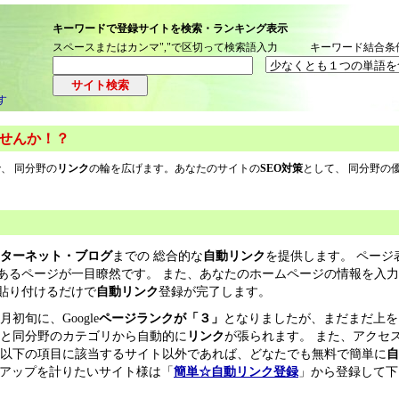
キーワードで登録サイトを検索・ランキング表示
スペースまたはカンマ","で区切って検索語入力 キーワード結合条
す
せんか！？
、 同分野の
リンク
の輪を広げます。あなたのサイトの
SEO対策
として、 同分野の
。
ターネット・ブログ
までの 総合的な
自動リンク
を提供します。 ページ
あるページが一目瞭然です。 また、あなたのホームページの情報を入
貼り付けるだけで
自動リンク
登録が完了します。
初旬に、Google
ページランクが「３」
となりましたが、まだまだ上を
トと同分野のカテゴリから自動的に
リンク
が張られます。 また、アクセ
 以下の項目に該当するサイト以外であれば、どなたでも無料で簡単に
自
スアップを計りたいサイト様は「
簡単
☆
自動リンク
登録
」から登録して下