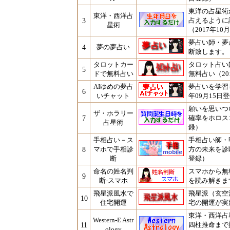
東洋の占星術
東洋・西洋占
3
占えるように
星術
（2017年10
夢占い師・夢
4
夢の夢占い
断致します。（
タロットカー
タロット占い
5
ドで無料占い
無料占い（20
AIゆめの夢占
夢占いを学習
6
いチャット
年09月15日
願いを思いつ
ザ・ホラリー
7
確率をホロス
占星術
録）
手相占い－ス
手相占い師・
8
マホで手相診
方の未来を診断
断
登録）
命名の姓名判
スマホから無
9
断-スマホ
を読み解きます
飛星派風水で
飛星派（玄空
10
住宅開運
宅の開運が実践
東洋・西洋占
Western-E Astr
11
四柱推命まで
ology