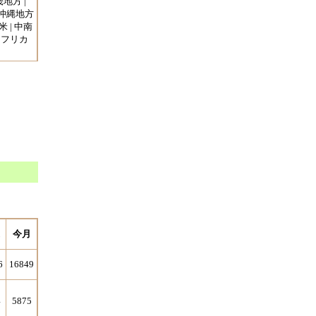
畿地方 |
・沖縄地方
米 | 中南
 アフリカ
今月
6
16849
4
5875