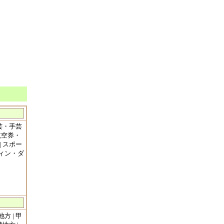
工芸・手芸
・航空券・
| スポー
フィン・ダ
方 | 甲