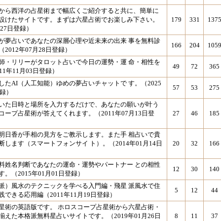
から西洋の占星術まで幅広くご紹介すると共に、簡単に
設けたサイトです。まずは六星占術でお楽しみ下さい。
179
331
137
月27日登録）
が夢占いであなたの深層心理や近未来の出来 事を無料診
166
204
105
2012年07月28日登録）
師・リリーがタロット占いで今日の運勢・運 命・相性を
49
72
365
11年11月03日登録）
したAI（人工知能）ゆめの夢占いチャットで す。（2025
57
53
275
登録）
いた日時と場所を入力するだけで、あなたの願いが叶う
コープ占星術が答えてくれます。（2011年07月13日登
27
46
185
明日香が手相の見方をご教示します。また手 相占いで貴
します（スマートフォンサイ ト）。（2014年01月14日
20
32
166
料姓名判断であなたの運命・運勢やパートナー との相性
12
30
140
。（2015年01月01日登録）
派）風水のテクニックを学べる入門編・飛星 派風水で住
5
12
44
できる応用編（2011年11月19日登録）
星術の英語版です。 ホロスコープ占星術から六星占術・
揃えた本格派無料星占いサイトです。（2019年01月26日
8
11
37