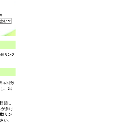
件
優良
リンク
表示回数
力し、出
目指し
スが多け
動リン
さい。