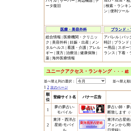
バイル | サーバー | 周辺機器 | デ
SEO・SEM・相
ータ復旧
| 検索・ランキン
ン | 便利ツール
医療・美容外科
ブランド・
総合情報 | 医療機関・クリニッ
アパレル | バッグ
ク | 美容外科 | 妊娠・出産 | メン
時計 | ブランド 
タルヘルス | 看護・介護 | アレル
ー用品 | スポー
ギー | 漢方 | 治療法 | 健康保険 |
ランス | 下着
薬 | 海外医療情報
ユニークアクセス・ランキング
・・・ 総
並べ替え列の選択：
並べ替え順
1
2
次のページ
順
登録サイト名
バナー広告
位
夢の夢占い-
夢占い師・夢
1
モバイル
断致します（モ
東洋・西洋占
東洋の占星術
2
星術-モバイ
フォンから簡単
ル
日登録）